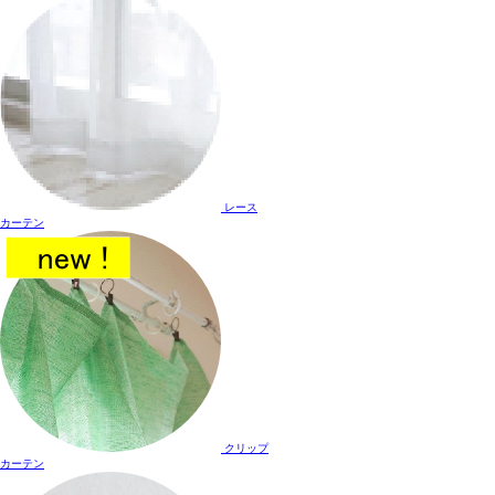
レース
カーテン
クリップ
カーテン