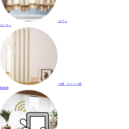
カフェ
カーテン
小窓・スリット窓
特殊窓