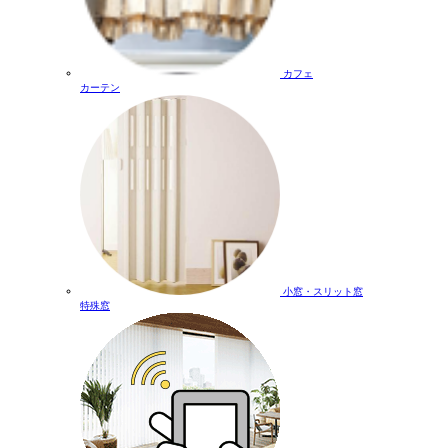
カフェ
カーテン
小窓・スリット窓
特殊窓