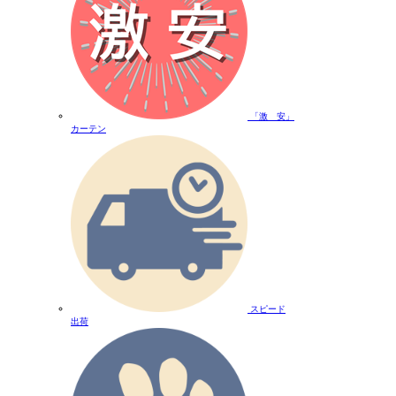
「激 安」
カーテン
スピード
出荷