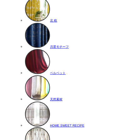
北 欧
月星モチーフ
ベルベット
天然素材
HOME SWEET RECIPE