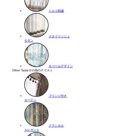
トルコ刺繍
スタイリッシュ
モダン
オパールデザイン
Other Taste
その他のテイスト
フリンジ付き
カーテン
クラシカル
エレガント