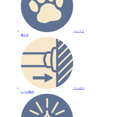
ペットと
暮らす
つっぱり
レール取付