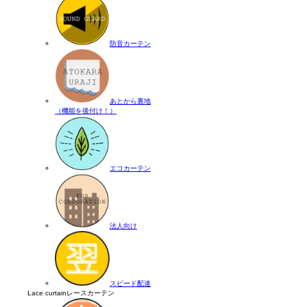
防音カーテン
あとから裏地
（機能を後付け！）
エコカーテン
法人向け
スピード配達
Lace curtain
レースカーテン