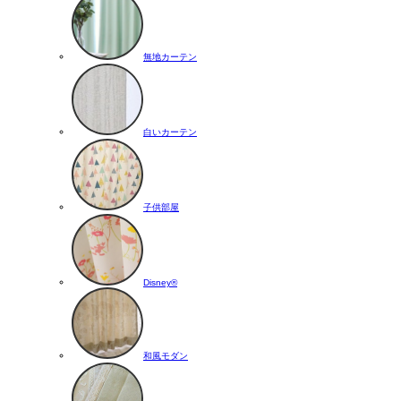
無地カーテン
白いカーテン
子供部屋
Disney®
和風モダン