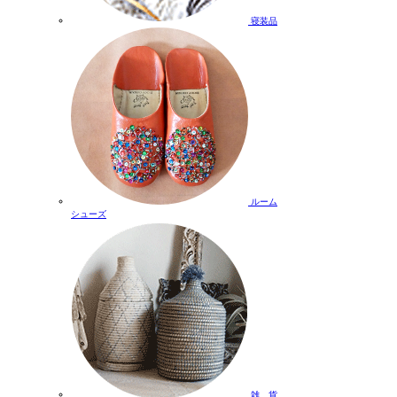
寝装品
ルーム
シューズ
雑 貨