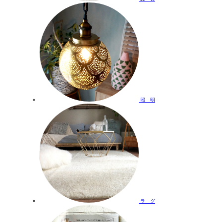
照 明
ラ グ