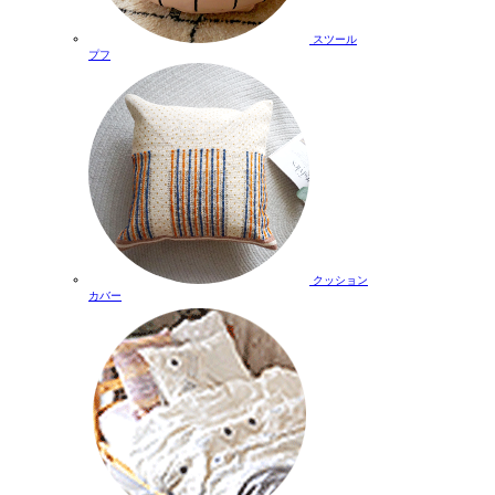
スツール
プフ
クッション
カバー