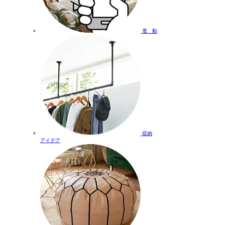
電 動
収納
アイデア