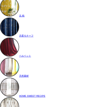
北 欧
月星モチーフ
ベルベット
天然素材
HOME SWEET RECIPE