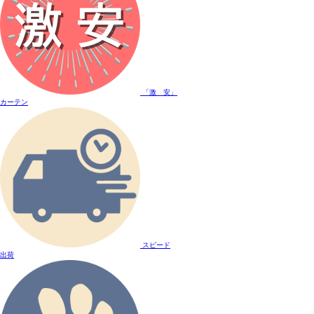
「激 安」
カーテン
スピード
出荷