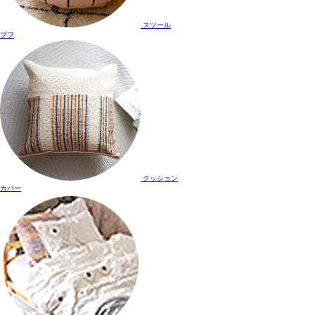
スツール
プフ
クッション
カバー