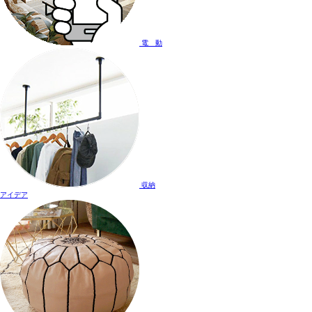
電 動
収納
アイデア