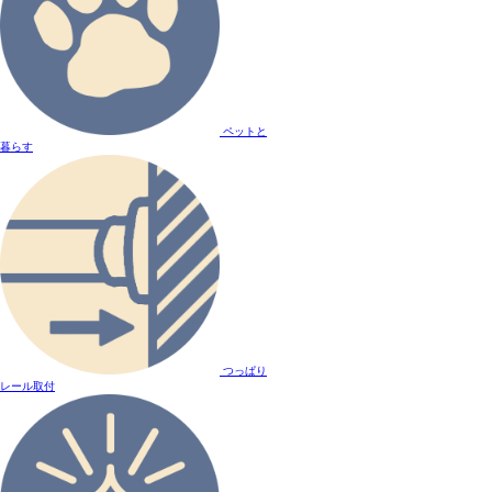
ペットと
暮らす
つっぱり
レール取付