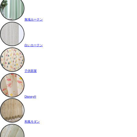
無地カーテン
白いカーテン
子供部屋
Disney®
和風モダン