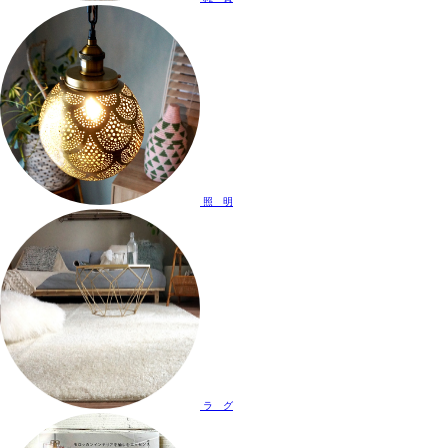
照 明
ラ グ