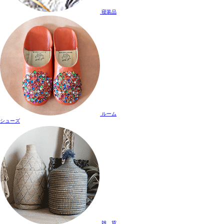
寝装品
ルーム
シューズ
雑 貨