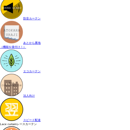
防音カーテン
あとから裏地
（機能を後付け！）
エコカーテン
法人向け
スピード配達
Lace curtain
レースカーテン