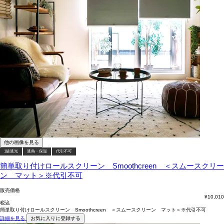
他の画像を見る
1級遮光
遮熱・保温
代引不可
簡単取り付けロールスクリーン Smoothcreen ＜スムースクリー
ン マット＞※代引不可
販売価格
¥
10,010
税込
簡単取り付けロールスクリーン Smoothcreen ＜スムースクリーン マット＞※代引不可
詳細を見る
お気に入りに登録する