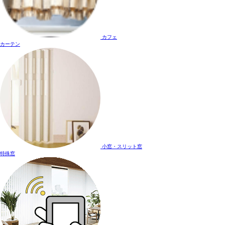
カフェ
カーテン
小窓・スリット窓
特殊窓