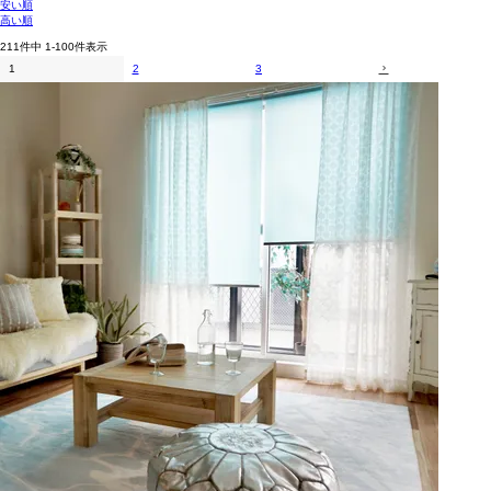
安い順
高い順
211
件中
1
-
100
件表示
1
2
3