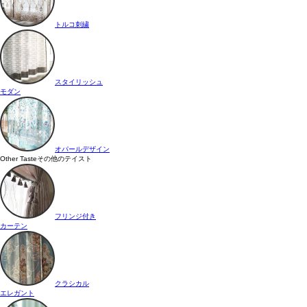
トルコ刺繍
スタイリッシュ
モダン
オパールデザイン
Other Taste
その他のテイスト
フリンジ付き
カーテン
クラシカル
エレガント