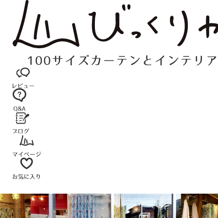
コ
ン
テ
ン
ツ
へ
ス
キ
ッ
プ