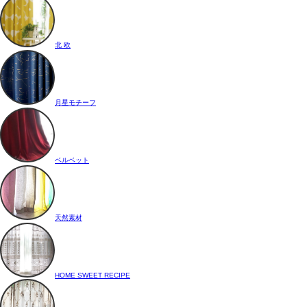
北 欧
月星モチーフ
ベルベット
天然素材
HOME SWEET RECIPE