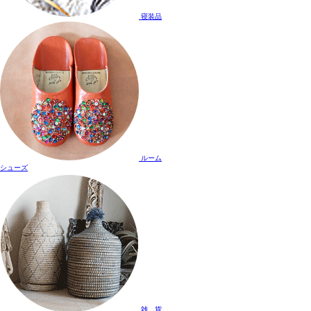
寝装品
ルーム
シューズ
雑 貨