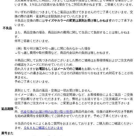
天然素材を使用した商品につきましては気温や湿度など環境により伸縮する場合がござ
います為、1％以上の誤差がある場合でもご対応出来かねます旨、ご容赦くださいませ。
※いずれの場合につきましてもご返品はお受けできませんのでご了承くださいませ。交
換の際の送料・返送料は全額負担させていただきます。
※良品と交換の際には
サイズやカラーの変更は原則お受け致しかねます
のでご了承下さ
いませ。
不良品
また、商品交換の場合、商品以外の費用に関して当店にて負担することは致しかねま
す。
何卒ご容赦くださいませ。
（例）取り付け施工や引っ越しに間に合わなかった場合
→引っ越し費用や取付費用など、商品代金以外の負担は致しかねます。
※商品に関してお気づきの点がございました際のご連絡はお客様情報およびご注文内容
の確認をスムーズに行わせていただくため、
恐れ入りますが
お電話もしくはメールでのご連絡
をお願いいたします。
SNSなどへの書き込みにつきましてはその詳細が分かりかねますため対応することが出
来ません。
予めご了承くださいませ。
原則として、良品の返品・交換は一切お受け致しません。
※イメージ違い、ご注文サイズのご指定間違いなど、お客様都合によるご返品・ご交換
は一切お断りさせていただきます。また、弊社よりお送りする＜ご注文確認メール＞送
信完了後のご注文のキャンセル、ご変更は承ることができませんのでご注意下さいま
せ。
返品期限
尚、
代金引換のお届け時のお受け取り拒否
は商品代金の他、往復の送料や代引き手数料
を始め諸費用を全額実費にてご請求させていただきます。予めご了承くださいませ。
※当店のＱ＆Ａによくあるご質問をおまとめしております。ご購入前にご確認ください
ませ。
Ｑ＆Ａもご確認くださいませ
屋号また