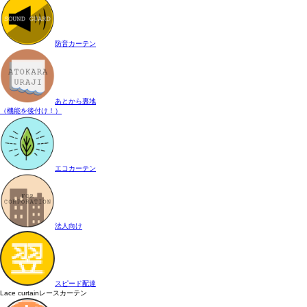
防音カーテン
あとから裏地
（機能を後付け！）
エコカーテン
法人向け
スピード配達
Lace curtain
レースカーテン