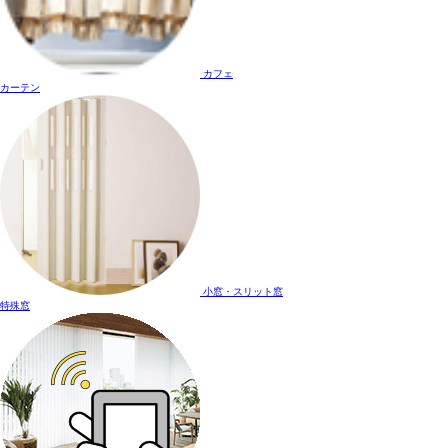
カフェ
カーテン
小窓・スリット窓
特殊窓