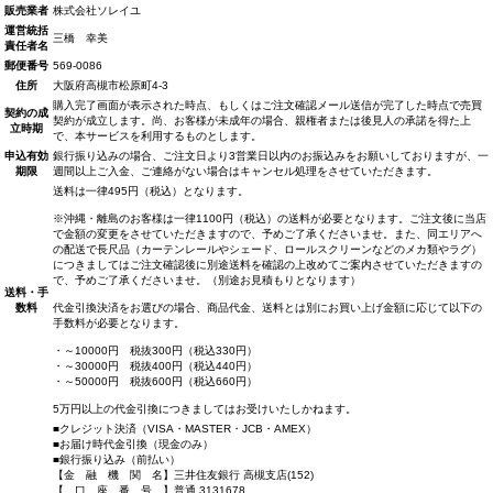
販売業者
株式会社ソレイユ
運営統括
三橋 幸美
責任者名
郵便番号
569-0086
住所
大阪府高槻市松原町4-3
購入完了画面が表示された時点、もしくはご注文確認メール送信が完了した時点で売買
契約の成
契約が成立します。尚、お客様が未成年の場合、親権者または後見人の承諾を得た上
立時期
で、本サービスを利用するものとします。
申込有効
銀行振り込みの場合、ご注文日より3営業日以内のお振込みをお願いしておりますが、一
期限
週間以上ご入金、ご連絡がない場合はキャンセル処理をさせていただきます。
送料は一律495円（税込）となります。
※沖縄・離島のお客様は一律1100円（税込）の送料が必要となります。ご注文後に当店
で金額の変更をさせていただきますので、予めご了承くださいませ。また、同エリアへ
の配送で長尺品（カーテンレールやシェード、ロールスクリーンなどのメカ類やラグ）
につきましてはご注文確認後に別途送料を確認の上改めてご案内させていただきますの
で、予めご了承くださいませ。（別途お見積もりとなります）
送料・手
数料
代金引換決済をお選びの場合、商品代金、送料とは別にお買い上げ金額に応じて以下の
手数料が必要となります。
・～10000円 税抜300円（税込330円）
・～30000円 税抜400円（税込440円）
・～50000円 税抜600円（税込660円）
5万円以上の代金引換につきましてはお受けいたしかねます。
■クレジット決済（VISA・MASTER・JCB・AMEX）
■お届け時代金引換（現金のみ）
■銀行振り込み（前払い）
【金 融 機 関 名】三井住友銀行 高槻支店(152)
【 口 座 番 号 】普通 3131678