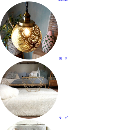
照 明
ラ グ