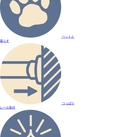
ペットと
暮らす
つっぱり
レール取付