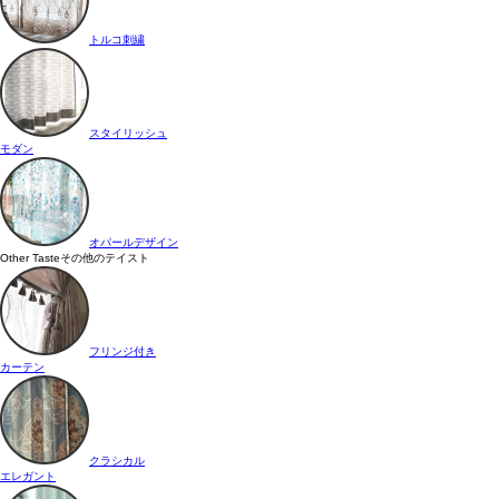
トルコ刺繍
スタイリッシュ
モダン
オパールデザイン
Other Taste
その他のテイスト
フリンジ付き
カーテン
クラシカル
エレガント