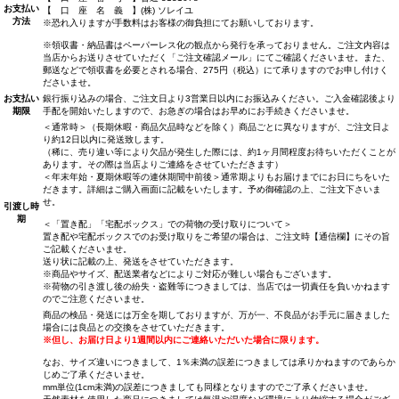
お支払い
【 口 座 名 義 】(株) ソレイユ
方法
※恐れ入りますが手数料はお客様の御負担にてお願いしております。
※領収書・納品書はペーパーレス化の観点から発行を承っておりません。ご注文内容は
当店からお送りさせていただく「ご注文確認メール」にてご確認くださいませ。また、
郵送などで領収書を必要とされる場合、275円（税込）にて承りますのでお申し付けく
ださいませ。
お支払い
銀行振り込みの場合、ご注文日より3営業日以内にお振込みください。ご入金確認後より
期限
手配を開始いたしますので、お急ぎの場合はお早めにお手続きくださいませ。
＜通常時＞（長期休暇・商品欠品時などを除く）商品ごとに異なりますが、ご注文日よ
り約12日以内に発送致します。
（稀に、売り違い等により欠品が発生した際には、約1ヶ月間程度お待ちいただくことが
あります。その際は当店よりご連絡をさせていただきます）
＜年末年始・夏期休暇等の連休期間中前後＞通常期よりもお届けまでにお日にちをいた
だきます。詳細はご購入画面に記載をいたします。予め御確認の上、ご注文下さいま
せ。
引渡し時
期
＜「置き配」「宅配ボックス」での荷物の受け取りについて＞
置き配や宅配ボックスでのお受け取りをご希望の場合は、ご注文時【通信欄】にその旨
ご記載くださいませ。
送り状に記載の上、発送をさせていただきます。
※商品やサイズ、配送業者などによりご対応が難しい場合もございます。
※荷物の引き渡し後の紛失・盗難等につきましては、当店では一切責任を負いかねます
のでご注意くださいませ。
商品の検品・発送には万全を期しておりますが、万が一、不良品がお手元に届きました
場合には良品との交換をさせていただきます。
※但し、お届け日より1週間以内にご連絡いただいた場合に限ります。
なお、サイズ違いにつきまして、1％未満の誤差につきましては承りかねますのであらか
じめご了承くださいませ。
mm単位(1cm未満)の誤差につきましても同様となりますのでご了承くださいませ。