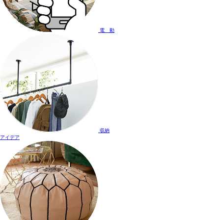
電 動
収納
アイデア