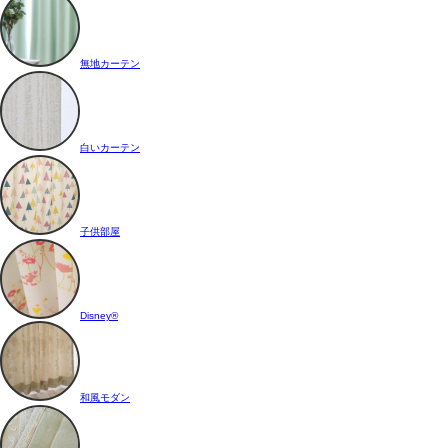
無地カーテン
白いカーテン
子供部屋
Disney®
和風モダン