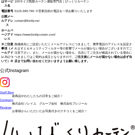
はサービ
100サイズ既製カーテン通販専門店｜びっくりカーテン
ス名
電話番号
0120-390-790 ※営業目的の電話を一切お断りいたします
公開メー
ルアドレ
curtain@bickly.net
ス
ホームペ
ージアド
https://www.bicklycurtain.com/
レス
※ご注意
御連絡先にご設定いただくメールアドレスにつきまして、携帯電話のアドレスを設定さ
事項（メ
れますとセキュリティフィルター等の影響でメールが届かない場合がございますのでご
ールアド
注意下さい。また、メールが届かない場合も、当店にてご注文が確認されている場合に
レスにつ
つきましてはご契約は成立となりますので、
ご注文後にメールが届かない場合は必ず当
いて）※
店までお問い合わせくださいますようお願い致します。
公式Instagram
Staff Blog
新商品やわたしたちの日常をご紹介！
Company
株式会社ソレイユ グループ会社 株式会社プレジール
Reviews
お客様からいただいたお写真付きのクチコミをご紹介！