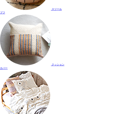
スツール
プフ
クッション
カバー