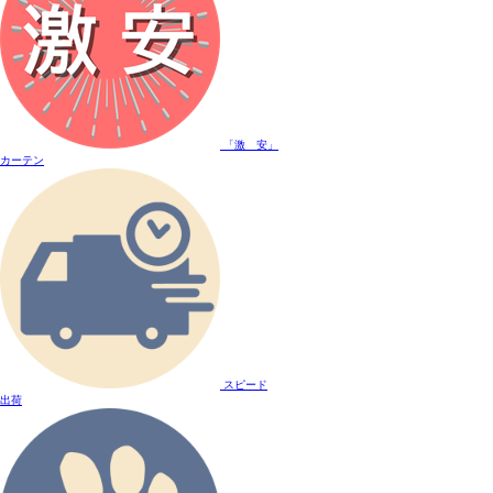
「激 安」
カーテン
スピード
出荷