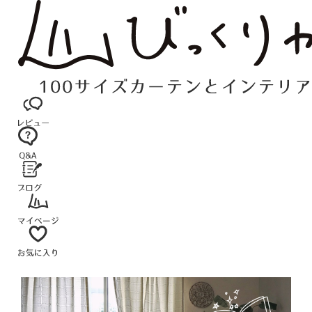
コ
ン
テ
ン
ツ
へ
ス
キ
ッ
プ