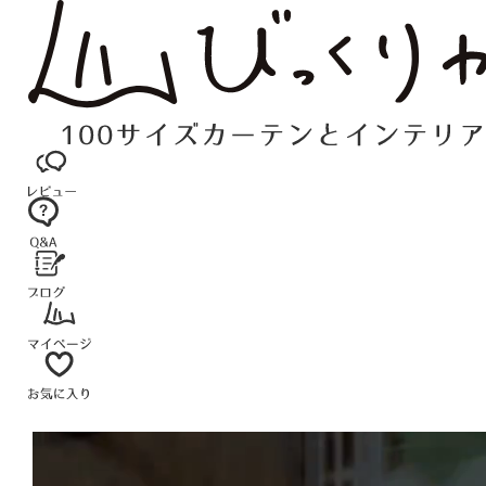
コ
ン
テ
ン
ツ
へ
ス
キ
ッ
プ