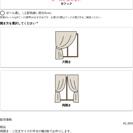
Bフック
ポール通し（上部筒縫い部分5cm）
窓側のレールはAフック(標準)がおすすめです。お選びの際はフックの選び方をご確認ください。
開き方を選択してください
(必
須)
片開き
両開き
販売価格
¥
1,650
税込
両開き：
ご注文サイズの半分の幅2枚
でお作りします。