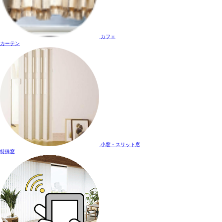
カフェ
カーテン
小窓・スリット窓
特殊窓