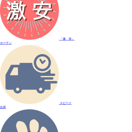
「激 安」
カーテン
スピード
出荷