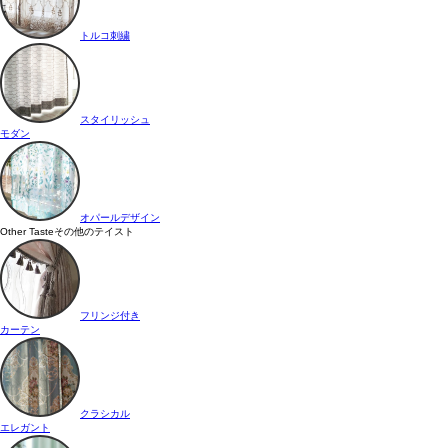
トルコ刺繍
スタイリッシュ
モダン
オパールデザイン
Other Taste
その他のテイスト
フリンジ付き
カーテン
クラシカル
エレガント