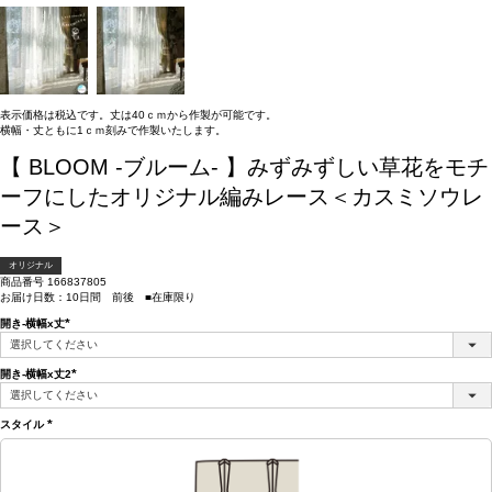
表示価格は税込です。丈は40ｃｍから作製が可能です。
横幅・丈ともに1ｃｍ刻みで作製いたします。
【 BLOOM -ブルーム- 】みずみずしい草花をモチ
ーフにしたオリジナル編みレース＜カスミソウレ
ース＞
オリジナル
商品番号
166837805
お届け日数：10日間 前後 ■在庫限り
開き-横幅x丈
(必
須)
開き-横幅x丈2
(必
須)
スタイル
(必
須)