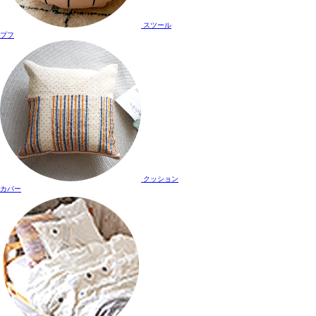
スツール
プフ
クッション
カバー