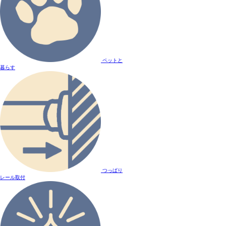
ペットと
暮らす
つっぱり
レール取付