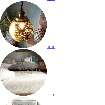
照 明
ラ グ