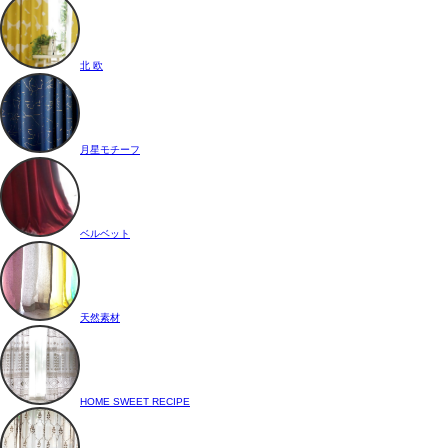
北 欧
月星モチーフ
ベルベット
天然素材
HOME SWEET RECIPE