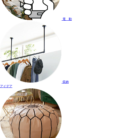
電 動
収納
アイデア