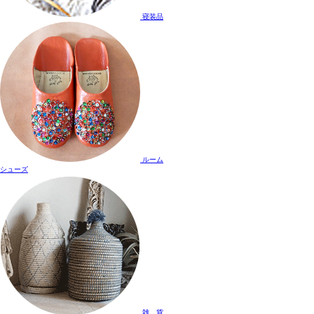
寝装品
ルーム
シューズ
雑 貨