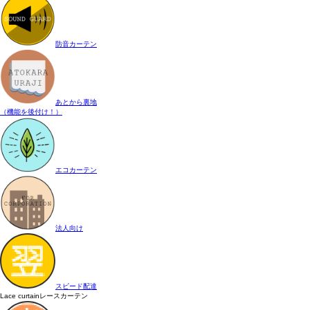
防音カーテン
あとから裏地
（機能を後付け！）
エコカーテン
法人向け
スピード配達
Lace curtain
レースカーテン