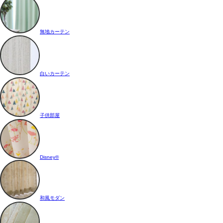
無地カーテン
白いカーテン
子供部屋
Disney®
和風モダン