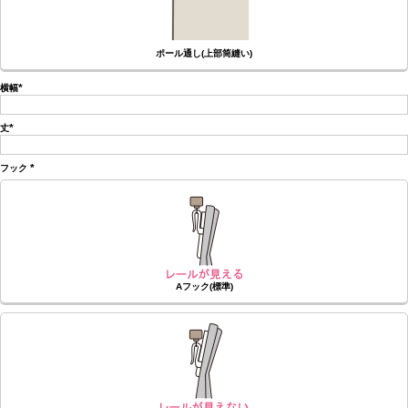
ポール通し(上部筒縫い)
横幅
(必
須)
丈
(必
須)
フック
(必
須)
Aフック(標準)