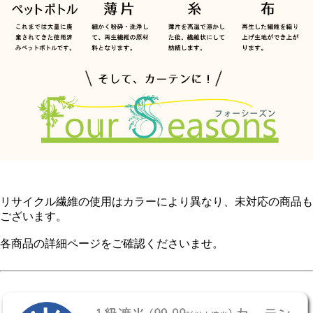
リサイクル繊維の使用はカラーにより異なり、未対応の商品も
ございます。
各商品の詳細ページをご確認くださいませ。