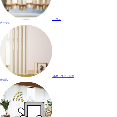
カフェ
カーテン
小窓・スリット窓
特殊窓