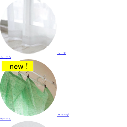
レース
カーテン
クリップ
カーテン