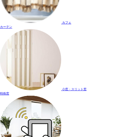
カフェ
カーテン
小窓・スリット窓
特殊窓