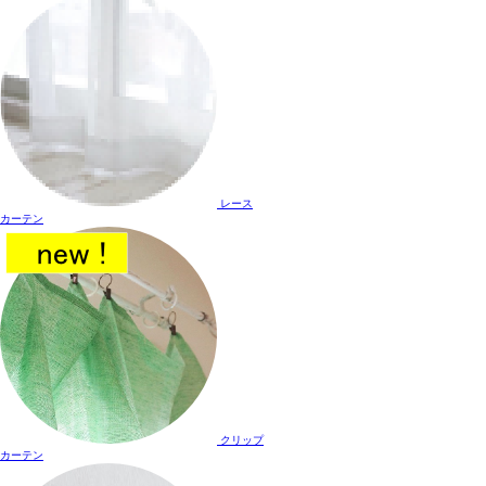
レース
カーテン
クリップ
カーテン