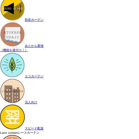
防音カーテン
あとから裏地
（機能を後付け！）
エコカーテン
法人向け
スピード配達
Lace curtain
レースカーテン