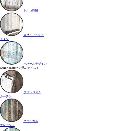
トルコ刺繍
スタイリッシュ
モダン
オパールデザイン
Other Taste
その他のテイスト
フリンジ付き
カーテン
クラシカル
エレガント