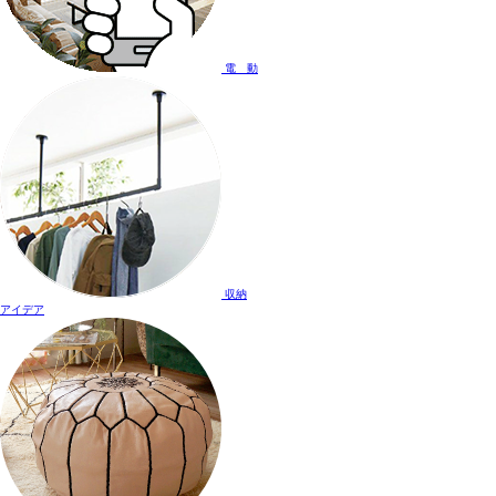
電 動
収納
アイデア