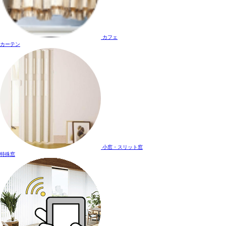
カフェ
カーテン
小窓・スリット窓
特殊窓