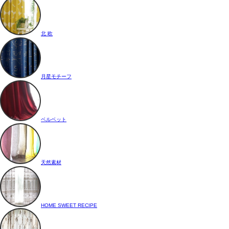
北 欧
月星モチーフ
ベルベット
天然素材
HOME SWEET RECIPE