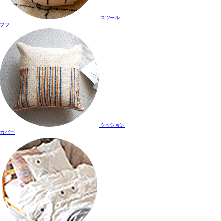
スツール
プフ
クッション
カバー