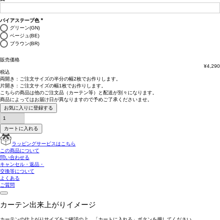
(必
須)
バイアステープ色
(必
グリーン(GN)
須)
ベージュ(BE)
ブラウン(BR)
販売価格
¥
4,290
税込
両開き：
ご注文サイズの半分の幅2枚
でお作りします。
片開き：
ご注文サイズの幅1枚
でお作りします。
こちらの商品は
他のご注文品（カーテン等）と配送が別々
になります。
商品によっては
お届け日が異なります
ので予めご了承くださいませ。
お気に入りに登録する
カートに入れる
ラッピングサービスはこちら
この商品について
問い合わせる
キャンセル・返品・
交換等について
よくある
ご質問
カーテン出来上がりイメージ
カーテンの仕上がりサイズをご確認の上、「カートに入れる」ボタンを押してください。