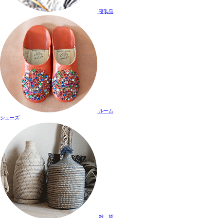
寝装品
ルーム
シューズ
雑 貨