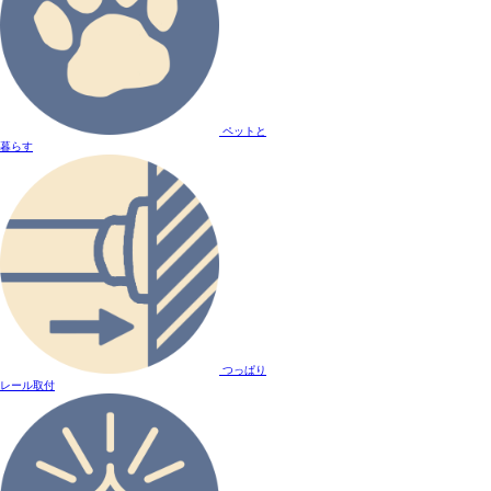
ペットと
暮らす
つっぱり
レール取付