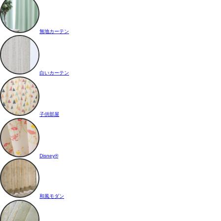
無地カーテン
白いカーテン
子供部屋
Disney®
和風モダン