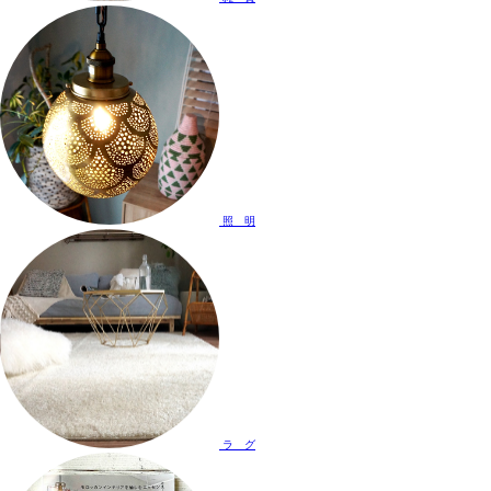
照 明
ラ グ