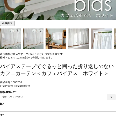
画像拡大
表示価格は税込です。丈は40ｃｍから作製が可能です。
横幅・丈ともに1ｃｍ刻みで作製いたします。
バイアステープでぐるっと囲った折り返しのない
カフェカーテン＜カフェバイアス ホワイト＞
商品番号
1003236
お届け日数：約2週間前後
開き-横幅x丈
(必
須)
幅
(必
須)
丈