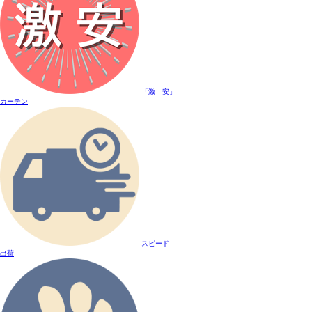
「激 安」
カーテン
スピード
出荷