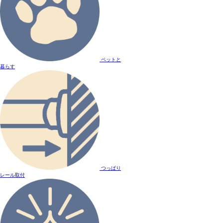
ペットと
暮らす
つっぱり
レール取付