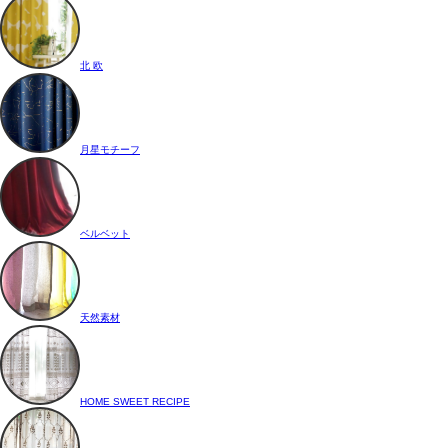
北 欧
月星モチーフ
ベルベット
天然素材
HOME SWEET RECIPE