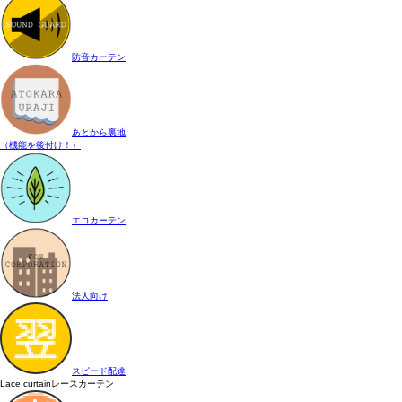
防音カーテン
あとから裏地
（機能を後付け！）
エコカーテン
法人向け
スピード配達
Lace curtain
レースカーテン