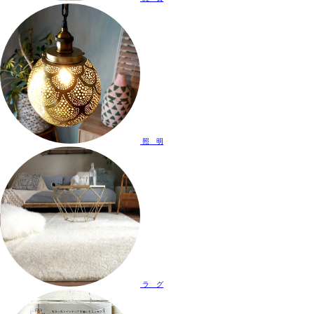
照 明
ラ グ