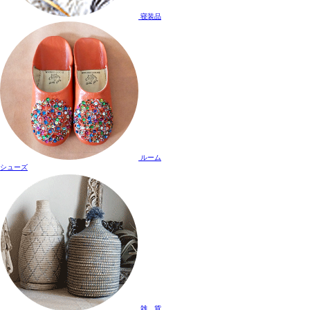
寝装品
ルーム
シューズ
雑 貨