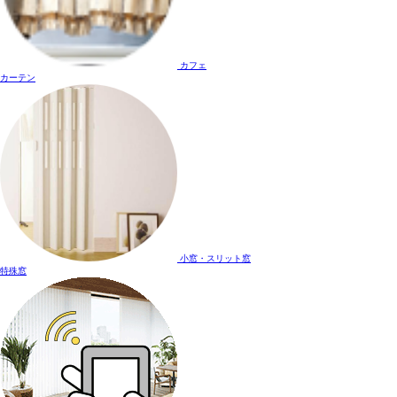
カフェ
カーテン
小窓・スリット窓
特殊窓