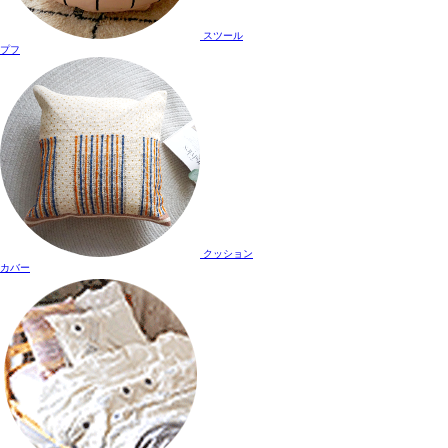
スツール
プフ
クッション
カバー