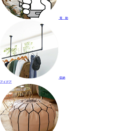
電 動
収納
アイデア