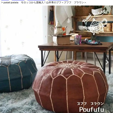
patati patata モロッコから直輸入！山羊革のプフ＜プフフ ブラウン＞