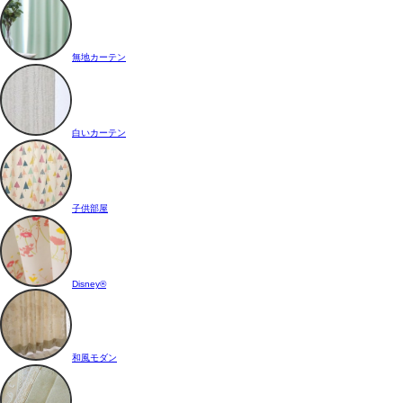
無地カーテン
白いカーテン
子供部屋
Disney®
和風モダン