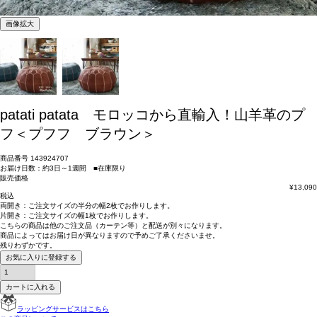
画像拡大
patati patata モロッコから直輸入！山羊革のプ
フ＜プフフ ブラウン＞
商品番号
143924707
お届け日数：約3日～1週間 ■在庫限り
販売価格
¥
13,090
税込
両開き：
ご注文サイズの半分の幅2枚
でお作りします。
片開き：
ご注文サイズの幅1枚
でお作りします。
こちらの商品は
他のご注文品（カーテン等）と配送が別々
になります。
商品によっては
お届け日が異なります
ので予めご了承くださいませ。
残りわずかです。
お気に入りに登録する
カートに入れる
ラッピングサービスはこちら