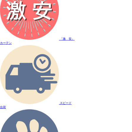
「激 安」
カーテン
スピード
出荷