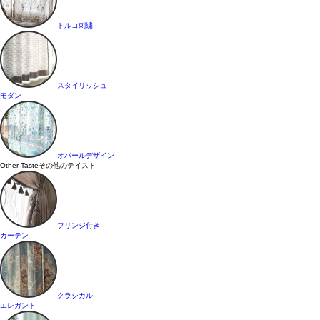
トルコ刺繍
スタイリッシュ
モダン
オパールデザイン
Other Taste
その他のテイスト
フリンジ付き
カーテン
クラシカル
エレガント