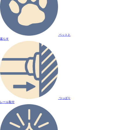
ペットと
暮らす
つっぱり
レール取付