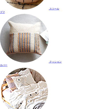
スツール
プフ
クッション
カバー