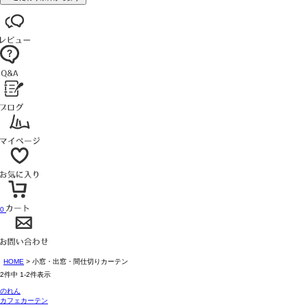
0
HOME
小窓・出窓・間仕切りカーテン
2
件中
1
-
2
件表示
のれん
カフェカーテン