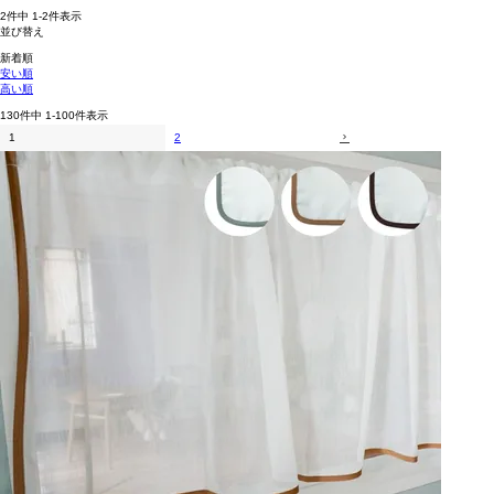
2
件中
1
-
2
件表示
並び替え
新着順
安い順
高い順
130
件中
1
-
100
件表示
1
2