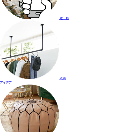
電 動
収納
アイデア