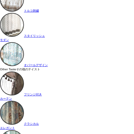
トルコ刺繍
スタイリッシュ
モダン
オパールデザイン
Other Taste
その他のテイスト
フリンジ付き
カーテン
クラシカル
エレガント