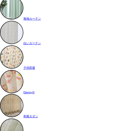
無地カーテン
白いカーテン
子供部屋
Disney®
和風モダン