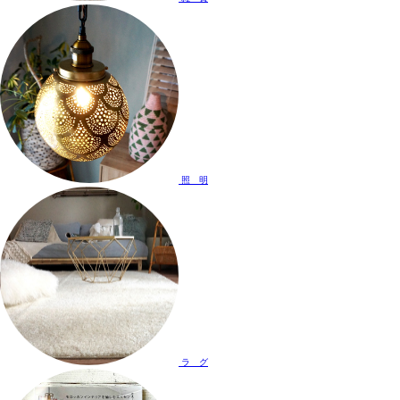
照 明
ラ グ