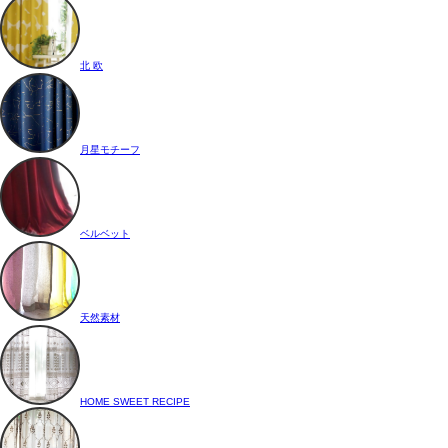
北 欧
月星モチーフ
ベルベット
天然素材
HOME SWEET RECIPE