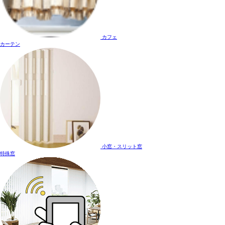
カフェ
カーテン
小窓・スリット窓
特殊窓