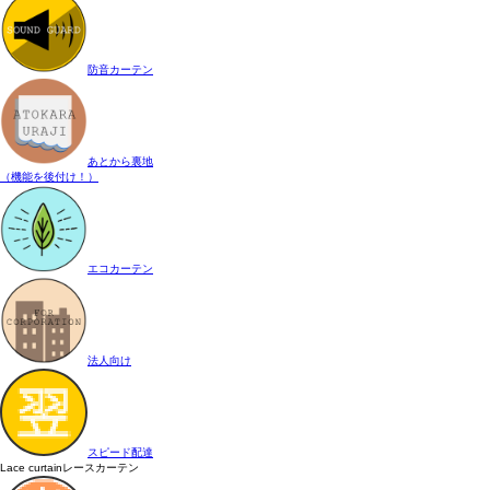
防音カーテン
あとから裏地
（機能を後付け！）
エコカーテン
法人向け
スピード配達
Lace curtain
レースカーテン