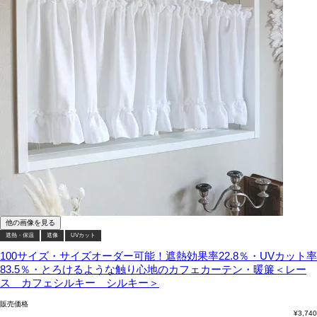
他の画像を見る
遮熱・保温
遮像
UVカット
100サイズ・サイズオーダー可能！遮熱効果率22.8％・UVカット率
83.5％・とろけるような触り心地のカフェカーテン・暖簾＜レー
ス カフェシルキー シルキー＞
販売価格
¥
3,740