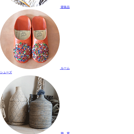
寝装品
ルーム
シューズ
雑 貨