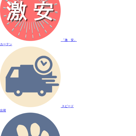
「激 安」
カーテン
スピード
出荷