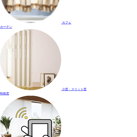
カフェ
カーテン
小窓・スリット窓
特殊窓