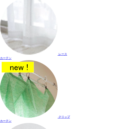
レース
カーテン
クリップ
カーテン