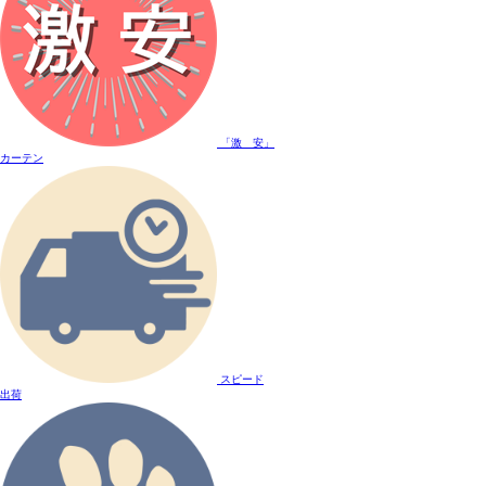
「激 安」
カーテン
スピード
出荷