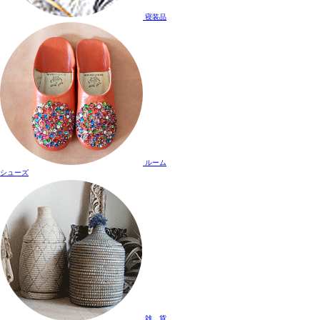
寝装品
ルーム
シューズ
雑 貨