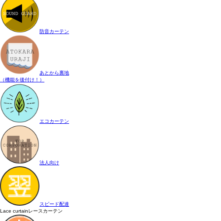
防音カーテン
あとから裏地
（機能を後付け！）
エコカーテン
法人向け
スピード配達
Lace curtain
レースカーテン