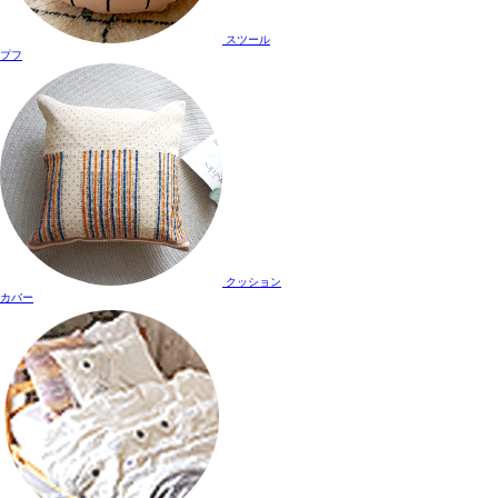
スツール
プフ
クッション
カバー