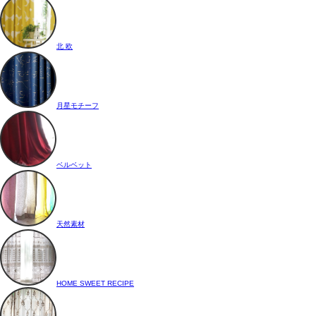
北 欧
月星モチーフ
ベルベット
天然素材
HOME SWEET RECIPE