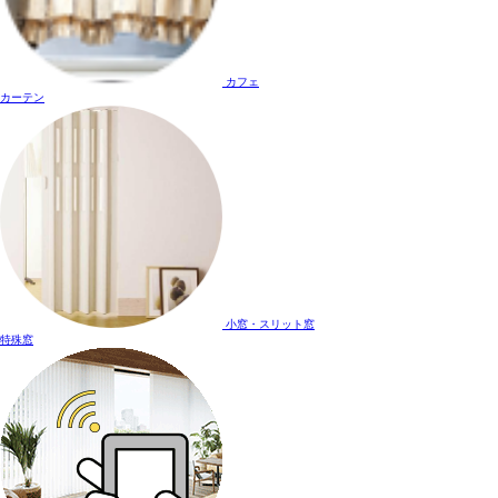
カフェ
カーテン
小窓・スリット窓
特殊窓