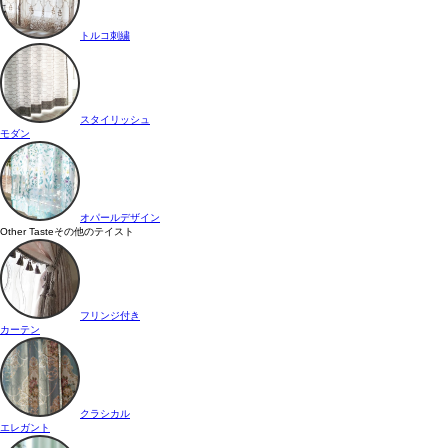
トルコ刺繍
スタイリッシュ
モダン
オパールデザイン
Other Taste
その他のテイスト
フリンジ付き
カーテン
クラシカル
エレガント