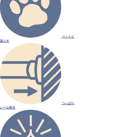
ペットと
暮らす
つっぱり
レール取付