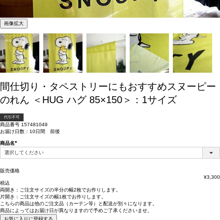
画像拡大
間仕切り・タペストリーにもおすすめスヌーピー
のれん ＜HUG ハグ 85×150＞：1サイズ
代引不可
商品番号
157481049
お届け日数：10日間 前後
商品名
(必
須)
販売価格
¥
3,300
税込
両開き：
ご注文サイズの半分の幅2枚
でお作りします。
片開き：
ご注文サイズの幅1枚
でお作りします。
こちらの商品は
他のご注文品（カーテン等）と配送が別々
になります。
商品によっては
お届け日が異なります
ので予めご了承くださいませ。
お気に入りに登録する