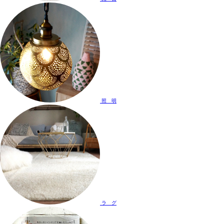
照 明
ラ グ