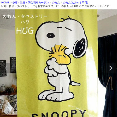
HOME
小窓・出窓・間仕切りカーテン
のれん
のれん(丈カット不可)
間仕切り・タペストリーにもおすすめスヌーピーのれん ＜HUG ハグ 85×150＞：1サイズ