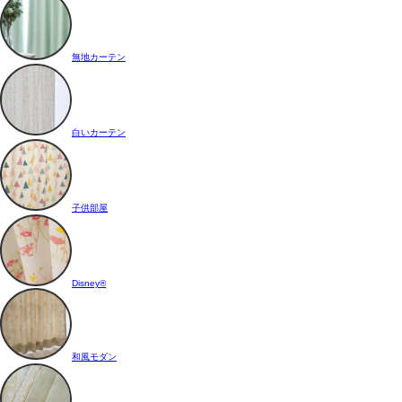
無地カーテン
白いカーテン
子供部屋
Disney®
和風モダン