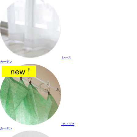
レース
カーテン
クリップ
カーテン