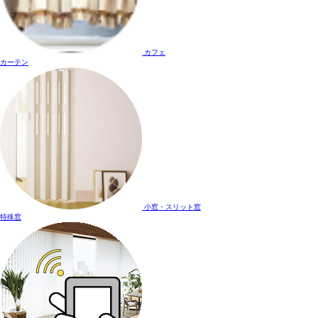
カフェ
カーテン
小窓・スリット窓
特殊窓