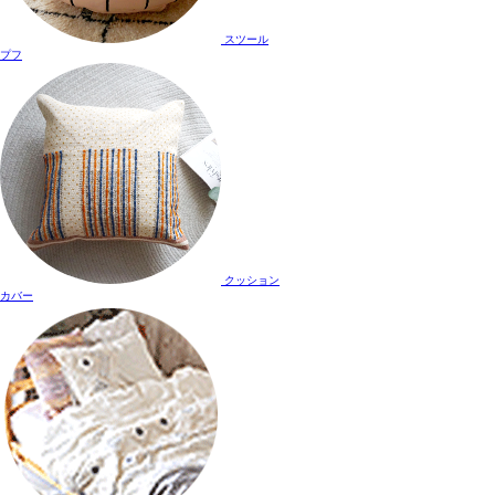
スツール
プフ
クッション
カバー