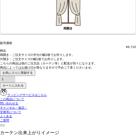
両開き
販売価格
¥
6,710
税込
両開き：
ご注文サイズの半分の幅2枚
でお作りします。
片開き：
ご注文サイズの幅1枚
でお作りします。
こちらの商品は
他のご注文品（カーテン等）と配送が別々
になります。
商品によっては
お届け日が異なります
ので予めご了承くださいませ。
お気に入りに登録する
カートに入れる
ラッピングサービスはこちら
この商品について
問い合わせる
キャンセル・返品・
交換等について
よくある
ご質問
カーテン出来上がりイメージ