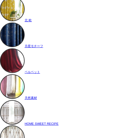
北 欧
月星モチーフ
ベルベット
天然素材
HOME SWEET RECIPE