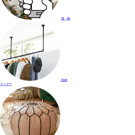
電 動
収納
アイデア