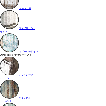
トルコ刺繍
スタイリッシュ
モダン
オパールデザイン
Other Taste
その他のテイスト
フリンジ付き
カーテン
クラシカル
エレガント