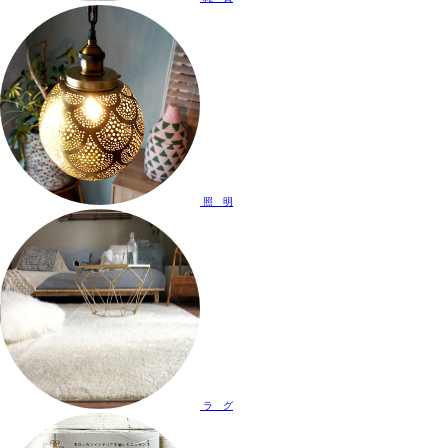
照 明
ラ グ