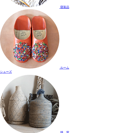
寝装品
ルーム
シューズ
雑 貨