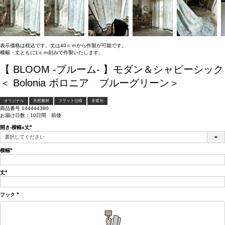
表示価格は税込です。丈は40ｃｍから作製が可能です。
横幅・丈ともに1ｃｍ刻みで作製いたします。
【 BLOOM -ブルーム- 】モダン＆シャビーシック
＜ Bolonia ボロニア ブルーグリーン＞
オリジナル
天然素材
フラット仕様
非遮光
商品番号
144444380
お届け日数：10日間 前後
開き-横幅x丈
(必
須)
横幅
(必
須)
丈
(必
須)
フック
(必
須)