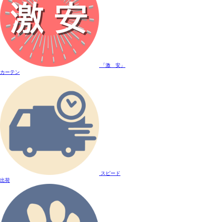
「激 安」
カーテン
スピード
出荷