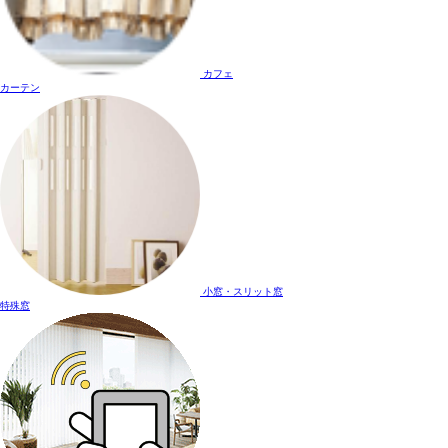
カフェ
カーテン
小窓・スリット窓
特殊窓