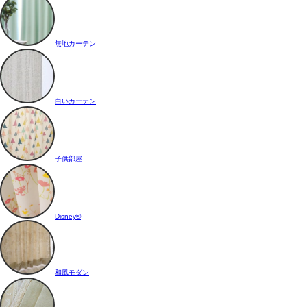
無地カーテン
白いカーテン
子供部屋
Disney®
和風モダン