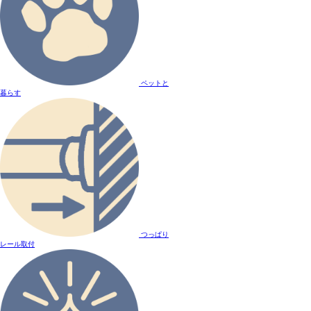
ペットと
暮らす
つっぱり
レール取付