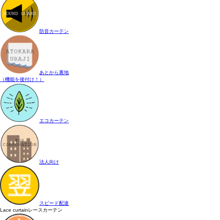
防音カーテン
あとから裏地
（機能を後付け！）
エコカーテン
法人向け
スピード配達
Lace curtain
レースカーテン