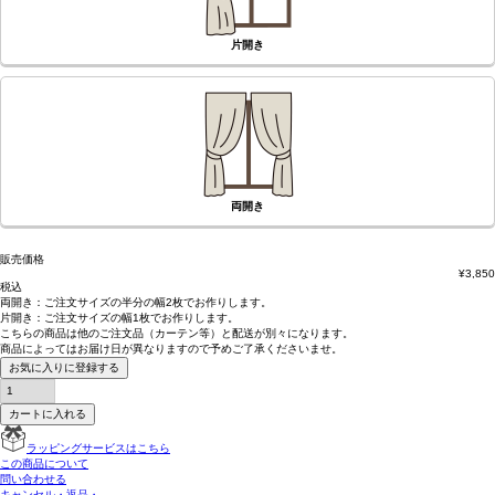
片開き
両開き
販売価格
¥
3,850
税込
両開き：
ご注文サイズの半分の幅2枚
でお作りします。
片開き：
ご注文サイズの幅1枚
でお作りします。
こちらの商品は
他のご注文品（カーテン等）と配送が別々
になります。
商品によっては
お届け日が異なります
ので予めご了承くださいませ。
お気に入りに登録する
カートに入れる
ラッピングサービスはこちら
この商品について
問い合わせる
キャンセル・返品・