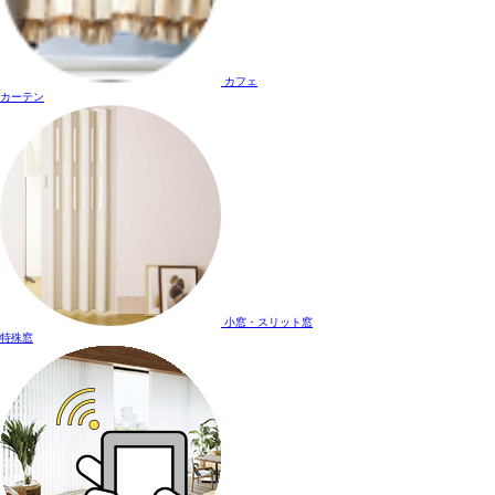
カフェ
カーテン
小窓・スリット窓
特殊窓