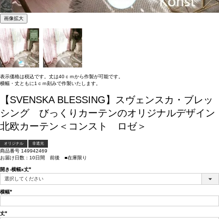
画像拡大
表示価格は税込です。丈は40ｃｍから作製が可能です。
横幅・丈ともに1ｃｍ刻みで作製いたします。
【SVENSKA BLESSING】スヴェンスカ・ブレッ
シング びっくりカーテンのオリジナルデザイン
北欧カーテン＜コンスト ロゼ＞
オリジナル
非遮光
商品番号
149942469
お届け日数：10日間 前後 ■在庫限り
開き-横幅x丈
(必
須)
横幅
(必
須)
丈