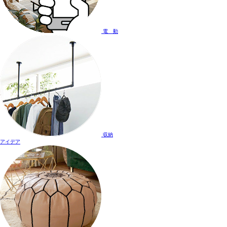
電 動
収納
アイデア