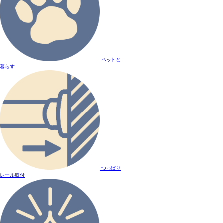
ペットと
暮らす
つっぱり
レール取付