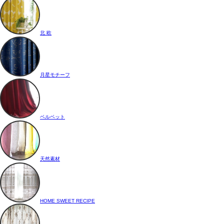
北 欧
月星モチーフ
ベルベット
天然素材
HOME SWEET RECIPE