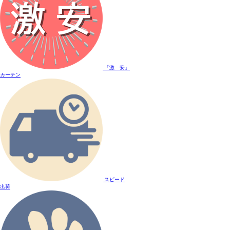
「激 安」
カーテン
スピード
出荷