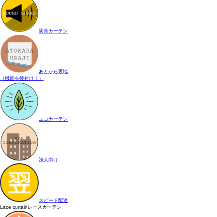
防音カーテン
あとから裏地
（機能を後付け！）
エコカーテン
法人向け
スピード配達
Lace curtain
レースカーテン