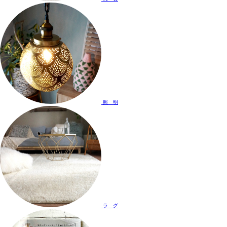
照 明
ラ グ