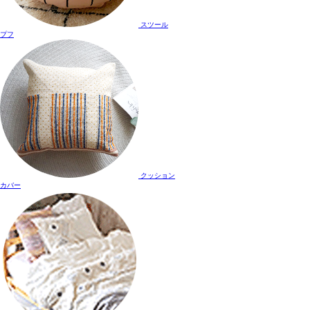
スツール
プフ
クッション
カバー