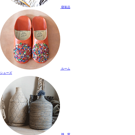
寝装品
ルーム
シューズ
雑 貨