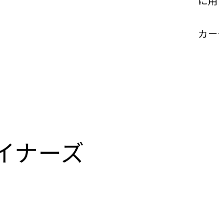
に用
カー
イナーズ