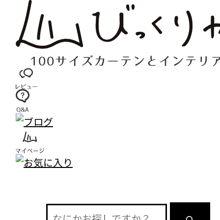
コ
ン
テ
ン
ツ
へ
ス
キ
ッ
プ