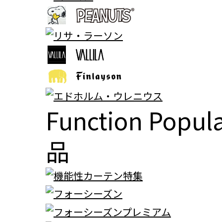
Function Popul
品