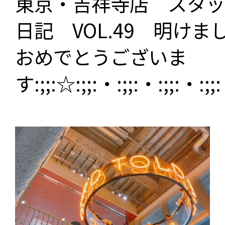
東京・吉祥寺店 スタッ
日記 VOL.49 明けま
おめでとうございま
す:;;:☆:;;:・:;;:・:;;:・:;;: