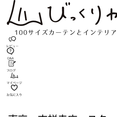
コ
ン
テ
ン
ツ
へ
ス
キ
ッ
プ