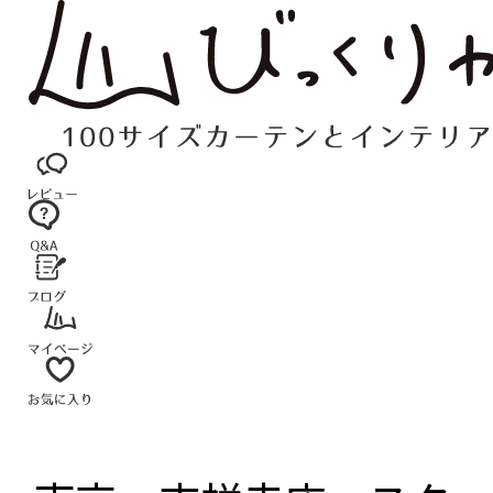
コ
ン
テ
ン
ツ
へ
ス
キ
ッ
プ