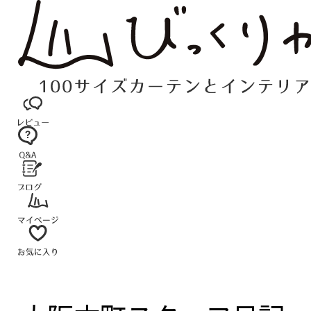
コ
ン
テ
ン
ツ
へ
ス
キ
ッ
プ