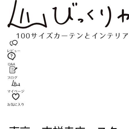
コ
ン
テ
ン
ツ
へ
ス
キ
ッ
プ