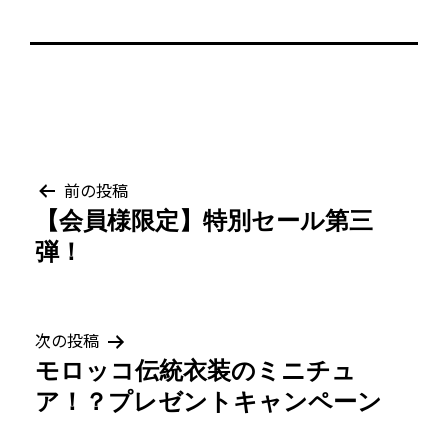
投
前の投稿
【会員様限定】特別セール第三
稿
弾！
ナ
ビ
次の投稿
ゲ
モロッコ伝統衣装のミニチュ
ア！？プレゼントキャンペーン
ー