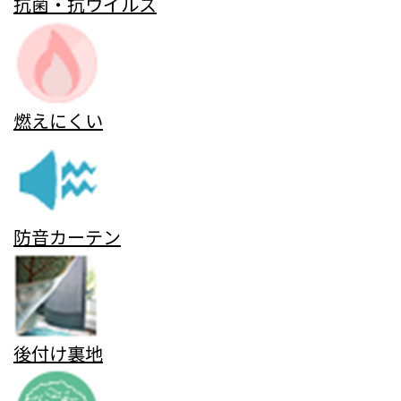
抗菌・抗ウイルス
燃えにくい
防音カーテン
後付け裏地