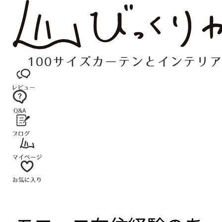
コ
ン
テ
ン
ツ
へ
ス
キ
ッ
プ