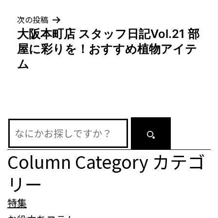
ビ
ゲ
次の投稿
大阪本町店 スタッフ日記Vol.21 部
ー
屋に彩りを！おすすめ植物アイテ
シ
ム
ョ
ン
Column Category
カテゴ
リー
特集