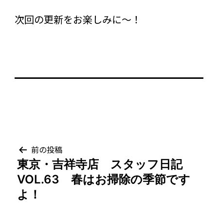
次回の更新をお楽しみに～！
投
前の投稿
東京・吉祥寺店 スタッフ日記
稿
VOL.63 春はお掃除の季節です
ナ
よ！