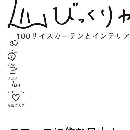
コ
ン
テ
ン
ツ
へ
ス
キ
ッ
プ