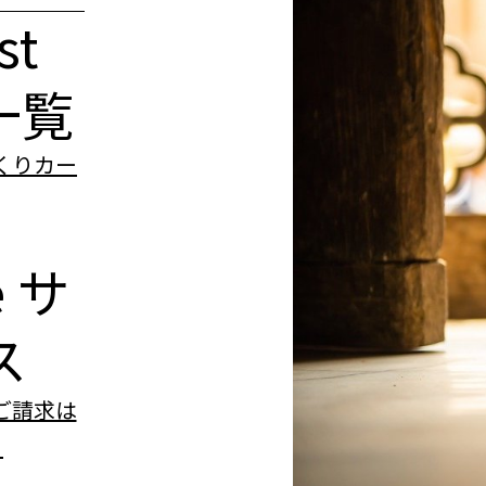
st
一覧
e
サ
ス