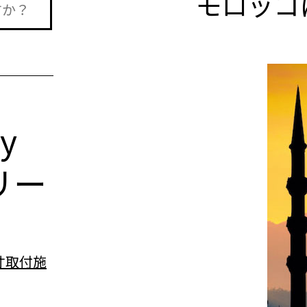
モロッコ
n
ry
リー
寸取付施