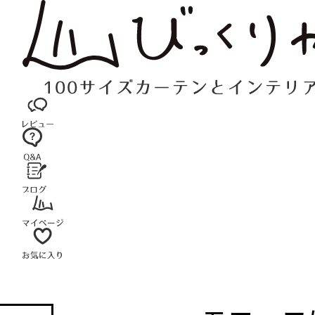
コ
ン
テ
ン
ツ
へ
ス
キ
ッ
プ