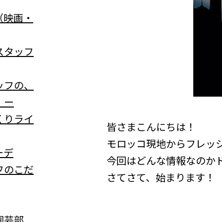
（映画・
スタッフ
ッフの、
」ー
くりライ
皆さまこんにちは！
モロッコ現地からフレッ
ーデ
今回はどんな情報なのかドキ
フのこだ
さてさて、始まります！
園芸部