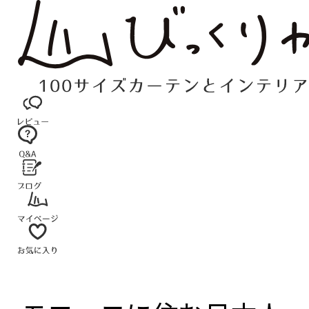
コ
ン
テ
ン
ツ
へ
ス
キ
ッ
プ