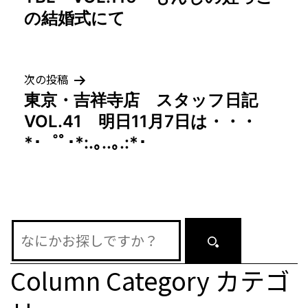
稿
の結婚式にて
ナ
ビ
次の投稿
ゲ
東京・吉祥寺店 スタッフ日記
VOL.41 明日11月7日は・・・
ー
*･゜ﾟ･*:.｡..｡.:*･
シ
ョ
ン
Column Category
カテゴ