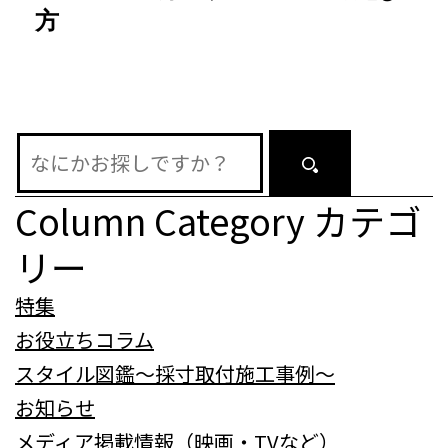
シ
方
ョ
ン
Column Category
カテゴ
リー
特集
お役立ちコラム
スタイル図鑑～採寸取付施工事例～
お知らせ
メディア掲載情報（映画・TVなど）