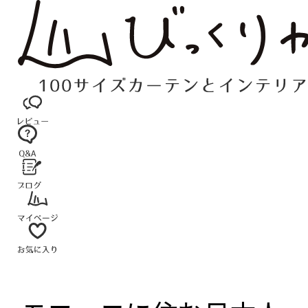
コ
ン
テ
ン
ツ
へ
ス
キ
ッ
プ