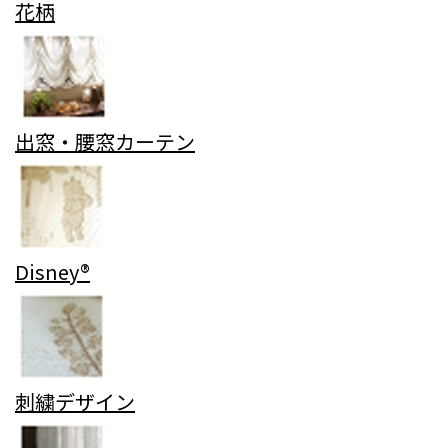
花柄
出窓・腰窓カーテン
Disney®
刺繍デザイン