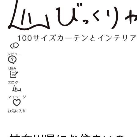
コ
ン
テ
ン
ツ
へ
ス
キ
ッ
プ