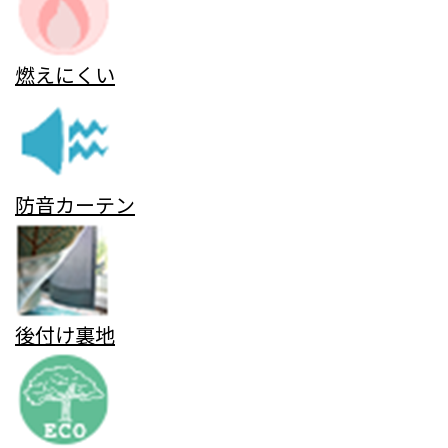
燃えにくい
防音カーテン
後付け裏地