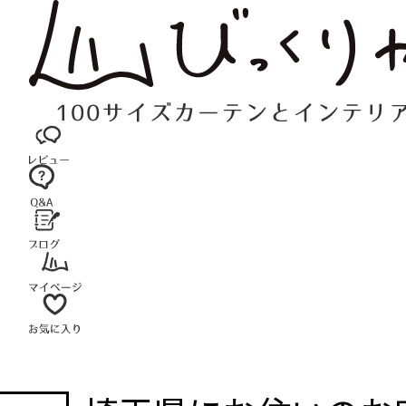
コ
ン
テ
ン
ツ
へ
ス
キ
ッ
プ