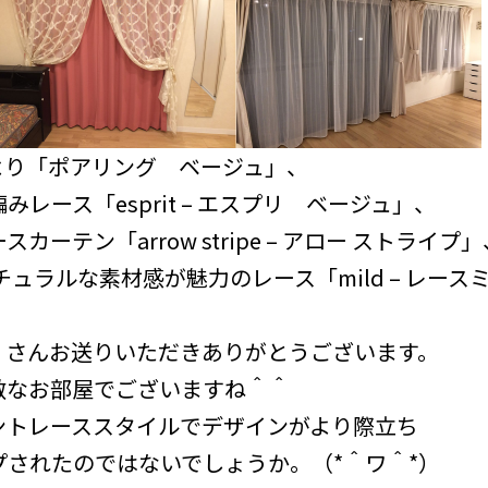
より「ポアリング ベージュ」、
レース「esprit – エスプリ ベージュ」、
ーテン「arrow stripe – アロー ストライプ」
age＞ナチュラルな素材感が魅力のレース「mild – レ
。
くさんお送りいただきありがとうございます。
敵なお部屋でございますね＾＾
ントレーススタイルでデザインがより際立ち
されたのではないでしょうか。（*＾ワ＾*）