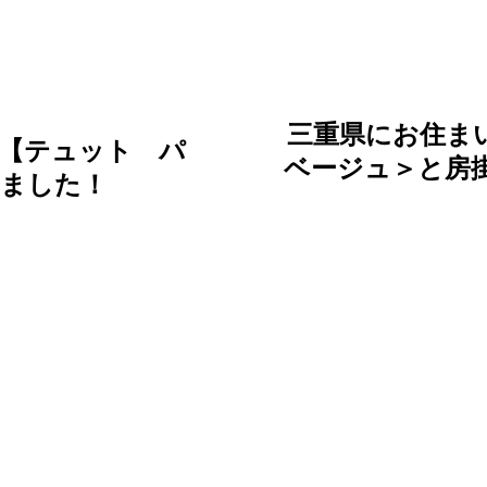
三重県にお住ま
【テュット パ
ベージュ＞と房
きました！