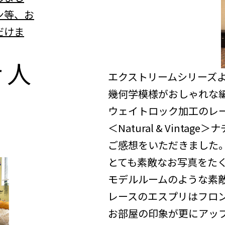
ン等、お
だけま
r
人
エクストリームシリーズ
幾何学模様がおしゃれな編み
ウェイトロック加工のレースカ
＜Natural & Vint
ご感想をいただきました
とても素敵なお写真をた
モデルルームのような素
レースのエスプリはフロ
お部屋の印象が更にアップ