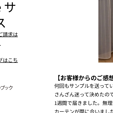
e
サ
ス
【お客様からのご感
何回もサンプルを送って
さんざん迷って決めたの
1週間で届きました。無
カーテンが間に合いまし