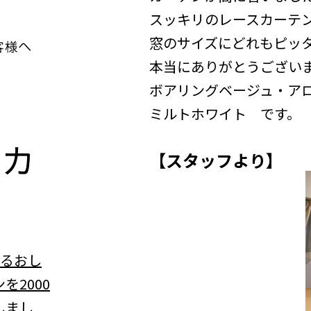
スッキリのレースカーテ
窓のサイズにどれもピッ
本当にありがとうござい
ボアリングベージュ・ア
ミルトホワイト です。
n
カ
【スタッフより】
べるおし
を2000
しまし