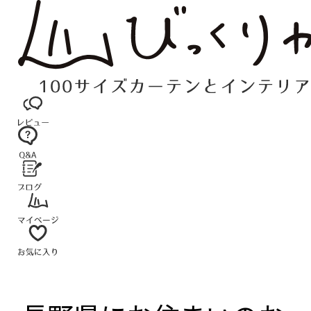
コ
ン
テ
ン
ツ
へ
ス
キ
ッ
プ