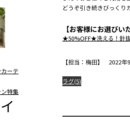
どうぞ引き続きびっくり
【お客様にお選びい
★50%OFF★洗える！針抜
【担当：梅田】 2022年9
ラグ(5)
テイ