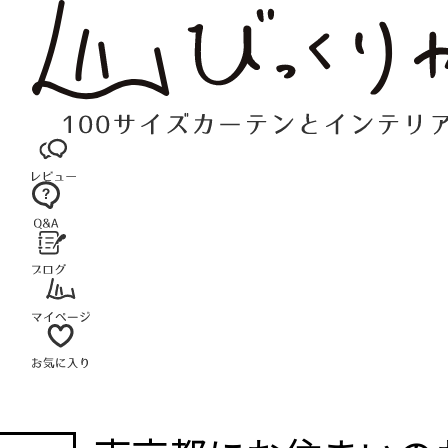
コ
ン
テ
ン
ツ
へ
ス
キ
ッ
プ