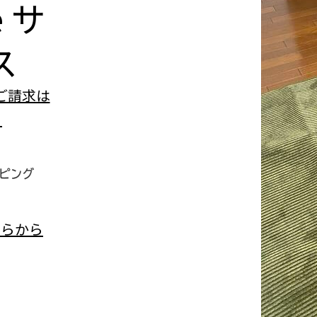
e
サ
ス