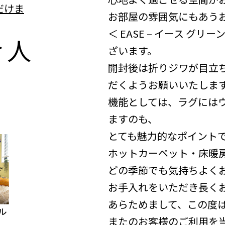
だけま
お部屋の雰囲気にもあう
＜ EASE – イース 
r
人
ざいます。
開封後は折りジワが目立
だくようお願いいたします(
機能としては、ラグには
ますのも、
とても魅力的なポイント
ホットカーペット・床暖
どの季節でも気持ちよく
お手入れをいただき長く
あらためまして、この度
またのお客様のご利用を