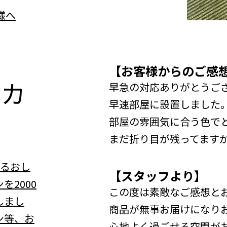
【お客様からのご感
n
カ
早急の対応ありがとうご
早速部屋に設置しました
部屋の雰囲気に合う色で
まだ折り目が残ってます
べるおし
【スタッフより】
を2000
この度は素敵なご感想と
しまし
商品が無事お届けになり
ン等、お
心地よく過ごせる空間が