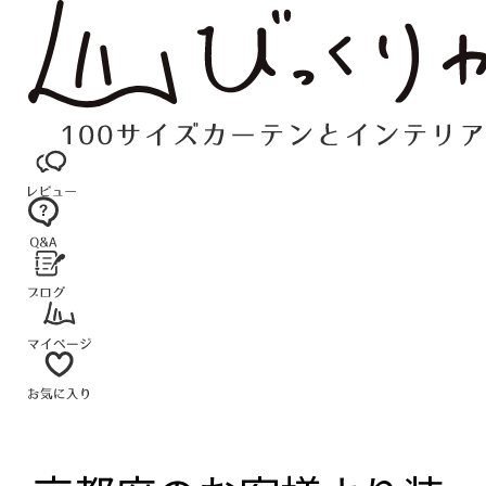
コ
ン
テ
ン
ツ
へ
ス
キ
ッ
プ