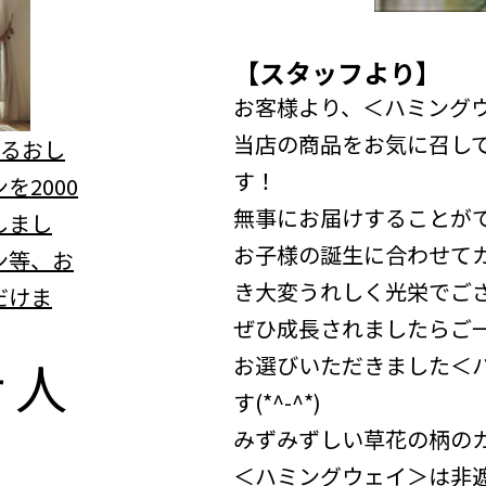
【スタッフより】
お客様より、＜ハミング
当店の商品をお気に召し
べるおし
す！
を2000
無事にお届けすることが
しまし
お子様の誕生に合わせて
ン等、お
き大変うれしく光栄でご
だけま
ぜひ成長されましたらご
r
人
お選びいただきました＜
す(*^-^*)
みずみずしい草花の柄の
＜ハミングウェイ＞は非