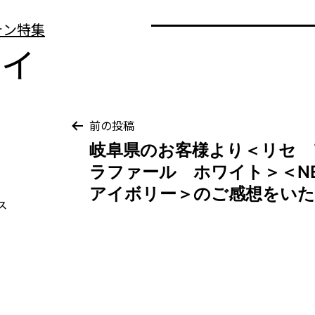
テイ
投
前の投稿
岐阜県のお客様より＜リセ 
稿
ラファール ホワイト＞＜
アイボリー＞のご感想をい
ナ
ビ
ゲ