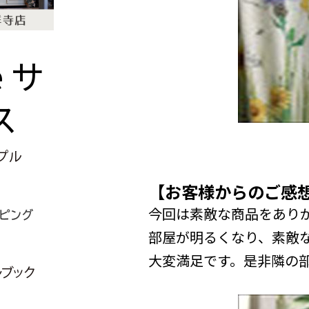
e
サ
ス
【お客様からのご感
今回は素敵な商品をあり
部屋が明るくなり、素敵
大変満足です。是非隣の