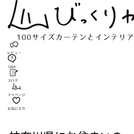
コ
ン
テ
ン
ツ
へ
ス
キ
ッ
プ