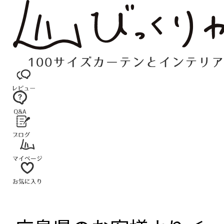
コ
ン
テ
ン
ツ
へ
ス
キ
ッ
プ