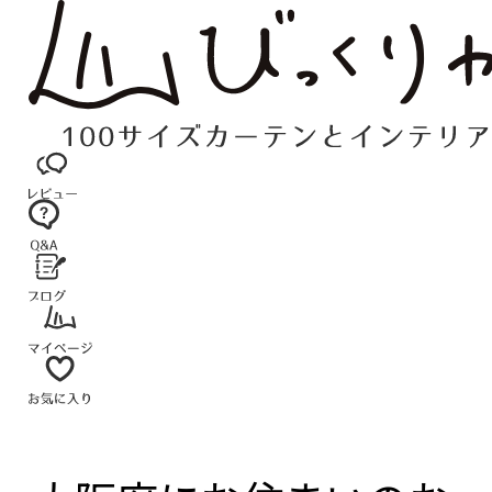
コ
ン
テ
ン
ツ
へ
ス
キ
ッ
プ