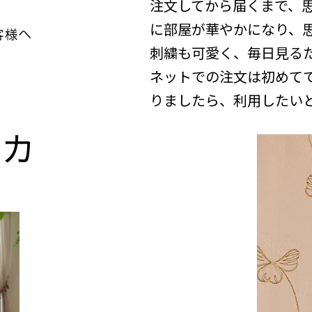
注文してから届くまで、
に部屋が華やかになり、
刺繍も可愛く、毎日見る
ネットでの注文は初めて
りましたら、利用したい
n
カ