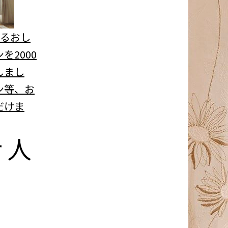
べるおし
を2000
しまし
ン等、お
だけま
r
人