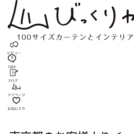
コ
ン
テ
ン
ツ
へ
ス
キ
ッ
プ