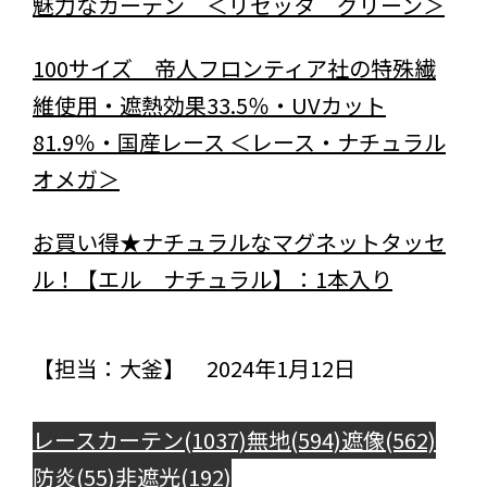
魅力なカーテン ＜リゼッタ グリーン＞
100サイズ 帝人フロンティア社の特殊繊
維使用・遮熱効果33.5％・UVカット
81.9％・国産レース ＜レース・ナチュラル
オメガ＞
お買い得★ナチュラルなマグネットタッセ
ル！【エル ナチュラル】：1本入り
【担当：大釜】 2024年1月12日
レースカーテン(1037)
無地(594)
遮像(562)
防炎(55)
非遮光(192)