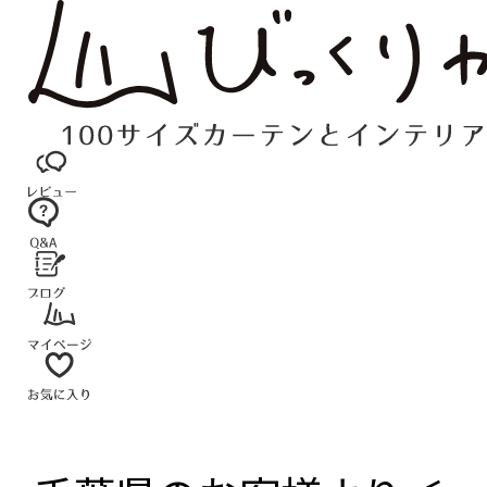
コ
ン
テ
ン
ツ
へ
ス
キ
ッ
プ