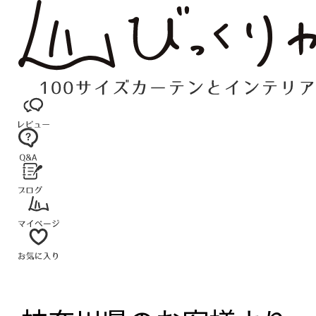
コ
ン
テ
ン
ツ
へ
ス
キ
ッ
プ