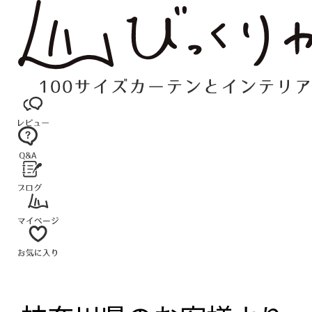
コ
ン
テ
ン
ツ
へ
ス
キ
ッ
プ