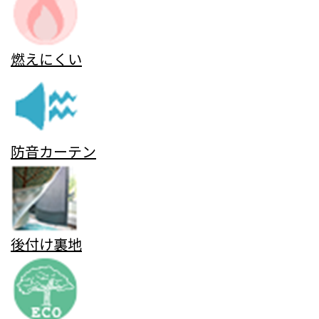
燃えにくい
防音カーテン
後付け裏地