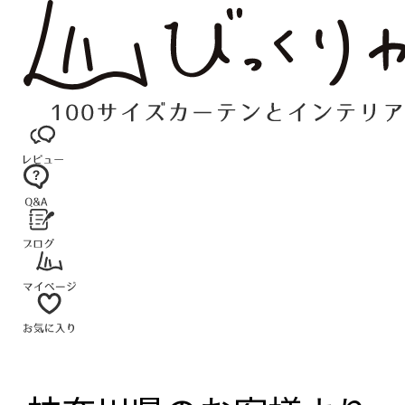
コ
ン
テ
ン
ツ
へ
ス
キ
ッ
プ