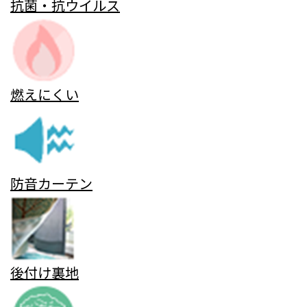
抗菌・抗ウイルス
燃えにくい
防音カーテン
後付け裏地