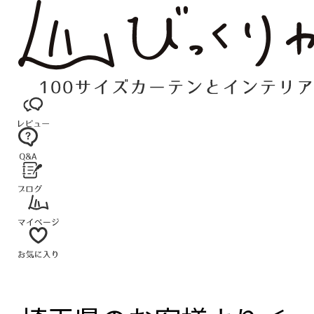
コ
ン
テ
ン
ツ
へ
ス
キ
ッ
プ