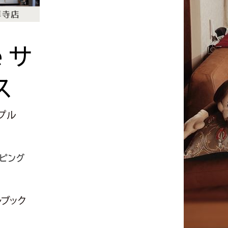
e
サ
ス