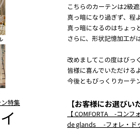
こちらのカーテンは2級
真っ暗になり過ぎず、程
真っ暗になるのはちょっ
さらに、形状記憶加工が
改めましてこの度はびっく
皆様に喜んでいただける
今後ともびっくりカーテ
【お客様にお選びい
テイ
【 COMFORTA -コン
de glands -フォレ・