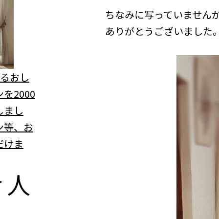
ちなみに写っていません
ありがとうございました
べるおし
を2000
しまし
ン等、お
だけま
r
人