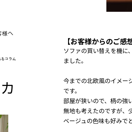
【お客様からのご感
ソファの買い替えを機に
ました。
今までの北欧風のイメー
n
カ
です。
部屋が狭いので、柄の強
無地も考えたのですが、
ベージュの色味も好みで