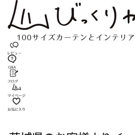
コ
ン
テ
ン
ツ
へ
ス
キ
ッ
プ