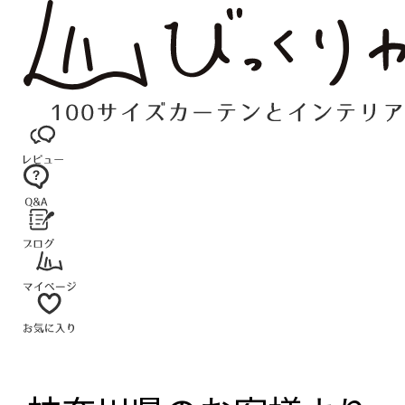
コ
ン
テ
ン
ツ
へ
ス
キ
ッ
プ