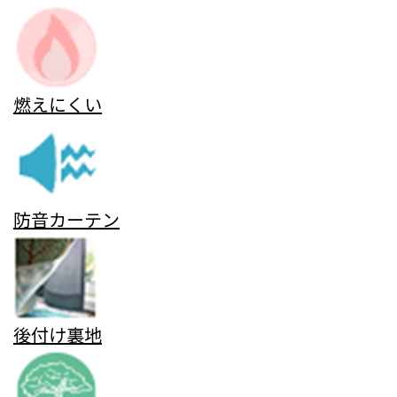
燃えにくい
防音カーテン
後付け裏地