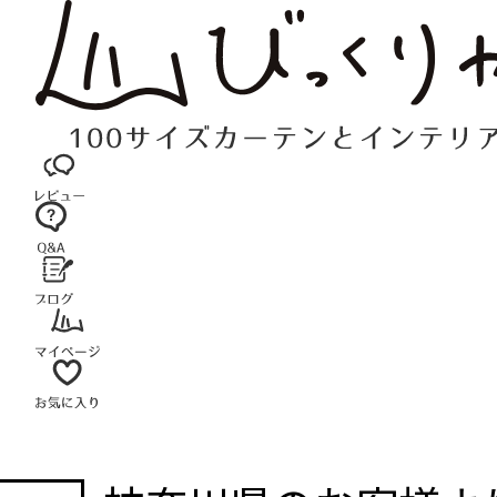
コ
ン
テ
ン
ツ
へ
ス
キ
ッ
プ