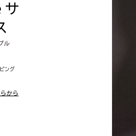
e
サ
ス