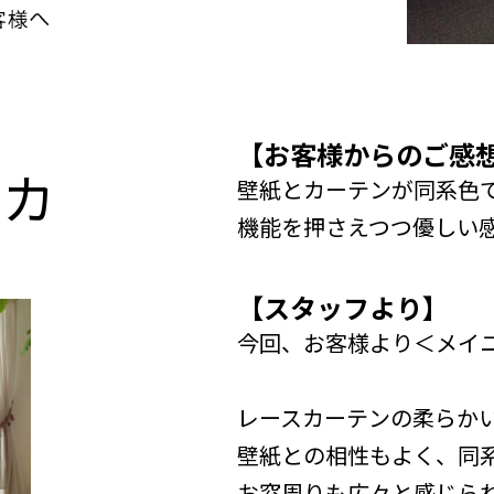
【お客様からのご感
n
カ
壁紙とカーテンが同系色
機能を押さえつつ優しい
【スタッフより】
今回、お客様より＜メイユール
レースカーテンの柔らか
壁紙との相性もよく、同
お窓周りも広々と感じられて