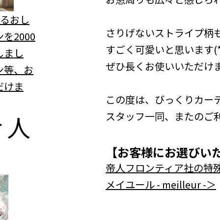
べるおし
さりげないストライプ柄
を2000
すごく可愛いと思います(*
しまし
ぜひ長くお使いいただけ
ン等、お
だけま
この度は、びっくりカー
スタッフ一同、またのご
r
人
【お客様にお選びい
帝人フロンティア社の特殊
メイユール - meilleur -＞