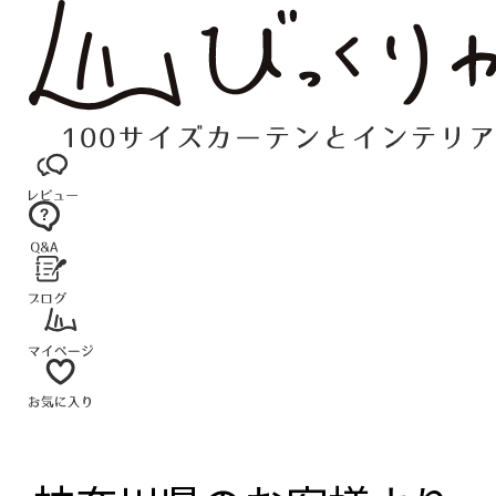
コ
ン
テ
ン
ツ
へ
ス
キ
ッ
プ